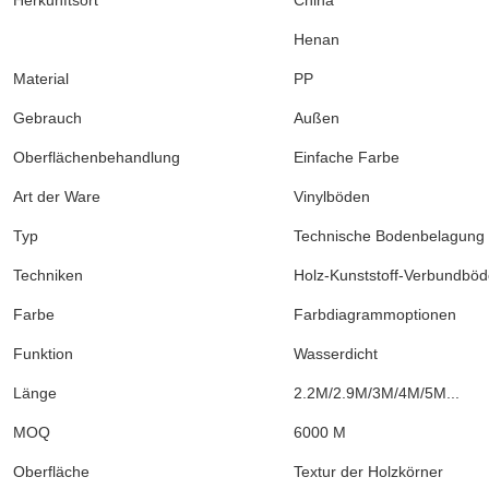
Herkunftsort
China
Henan
Material
PP
Gebrauch
Außen
Oberflächenbehandlung
Einfache Farbe
Art der Ware
Vinylböden
Typ
Technische Bodenbelagung
Techniken
Holz-Kunststoff-Verbundbö
Farbe
Farbdiagrammoptionen
Funktion
Wasserdicht
Länge
2.2M/2.9M/3M/4M/5M...
MOQ
6000 M
Oberfläche
Textur der Holzkörner