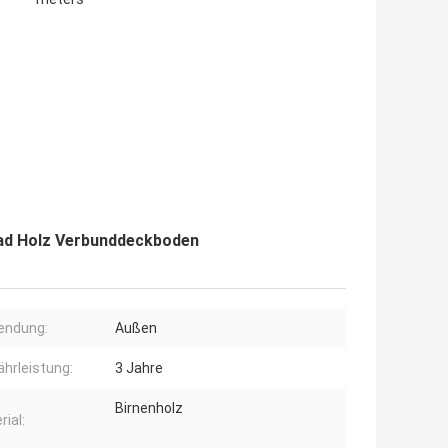
ad Holz Verbunddeckboden
endung:
Außen
hrleistung:
3 Jahre
Birnenholz
rial: