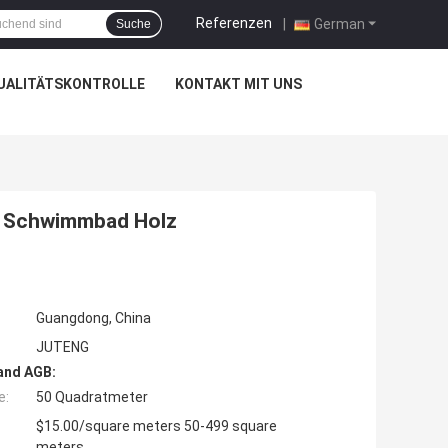
Referenzen
|
German
Suche
UALITÄTSKONTROLLE
KONTAKT MIT UNS
e Schwimmbad Holz
Guangdong, China
JUTENG
and AGB:
e:
50 Quadratmeter
$15.00/square meters 50-499 square
meters