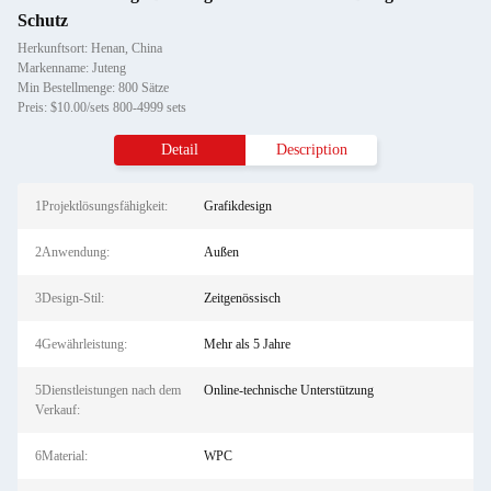
Schutz
Herkunftsort: Henan, China
Markenname: Juteng
Min Bestellmenge: 800 Sätze
Preis: $10.00/sets 800-4999 sets
Detail
Description
1Projektlösungsfähigkeit:
Grafikdesign
2Anwendung:
Außen
3Design-Stil:
Zeitgenössisch
4Gewährleistung:
Mehr als 5 Jahre
5Dienstleistungen nach dem
Online-technische Unterstützung
Verkauf:
6Material:
WPC