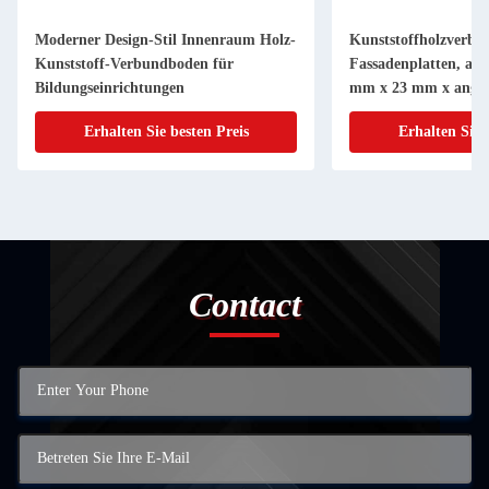
Moderner Design-Stil Innenraum Holz-
Kunststoffholzverbu
Kunststoff-Verbundboden für
Fassadenplatten, ang
Bildungseinrichtungen
mm x 23 mm x angep
Erhalten Sie besten Preis
Erhalten Sie 
Contact