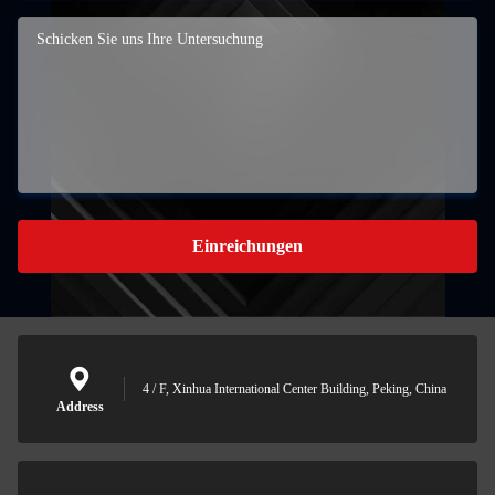
Einreichungen
4 / F, Xinhua International Center Building, Peking, China
Address