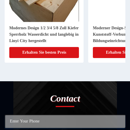
Modernes Design 1/2 3/4 5/8 Zoll Kiefer
Moderner Design-Sti
Sperrholz Wasserdicht und langlebig in
Kunststoff-Verbund
Linyi City hergestellt
Bildungseinrichtung
Erhalten Sie besten Preis
Erhalten Sie 
Contact