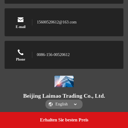
15600520612@163.com
E-mail
0086-156-00520612
Phone
Beijing Laimao Trading Co., Ltd.
Erhalten Sie besten Preis
Get a Quote
Beijing Laimao Trading Co., Ltd.