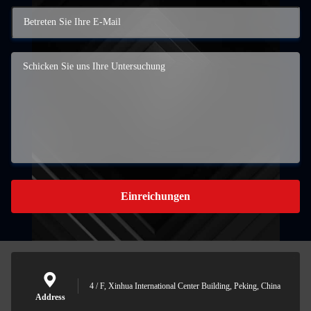
Einreichungen
4 / F, Xinhua International Center Building, Peking, China
Address