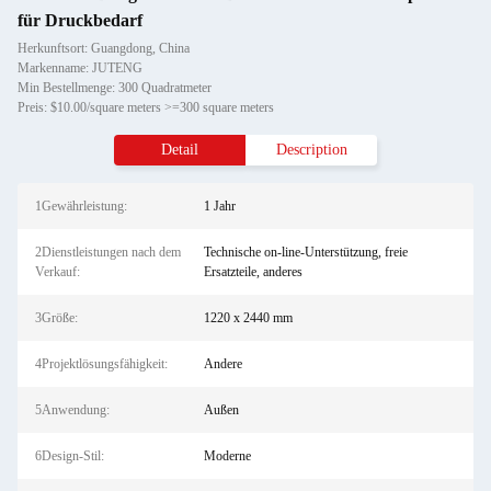
für Druckbedarf
Herkunftsort: Guangdong, China
Markenname: JUTENG
Min Bestellmenge: 300 Quadratmeter
Preis: $10.00/square meters >=300 square meters
Detail
Description
1Gewährleistung:
1 Jahr
2Dienstleistungen nach dem
Technische on-line-Unterstützung, freie
Verkauf:
Ersatzteile, anderes
3Größe:
1220 x 2440 mm
4Projektlösungsfähigkeit:
Andere
5Anwendung:
Außen
6Design-Stil:
Moderne