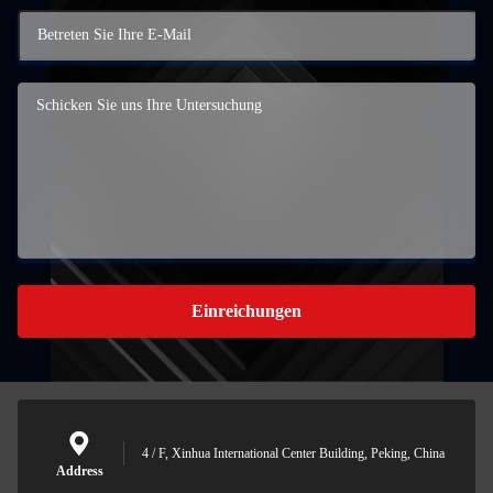
Einreichungen
4 / F, Xinhua International Center Building, Peking, China
Address