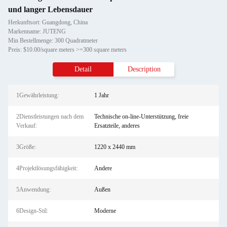
und langer Lebensdauer
Herkunftsort: Guangdong, China
Markenname: JUTENG
Min Bestellmenge: 300 Quadratmeter
Preis: $10.00/square meters >=300 square meters
Detail
Description
1Gewährleistung:
1 Jahr
2Dienstleistungen nach dem
Technische on-line-Unterstützung, freie
Verkauf:
Ersatzteile, anderes
3Größe:
1220 x 2440 mm
4Projektlösungsfähigkeit:
Andere
5Anwendung:
Außen
6Design-Stil:
Moderne