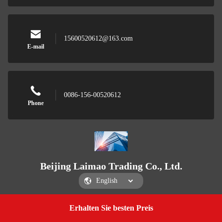
15600520612@163.com
E-mail
0086-156-00520612
Phone
Beijing Laimao Trading Co., Ltd.
Erhalten Sie besten Preis
Get a Quote
Beijing Laimao Trading Co., Ltd.