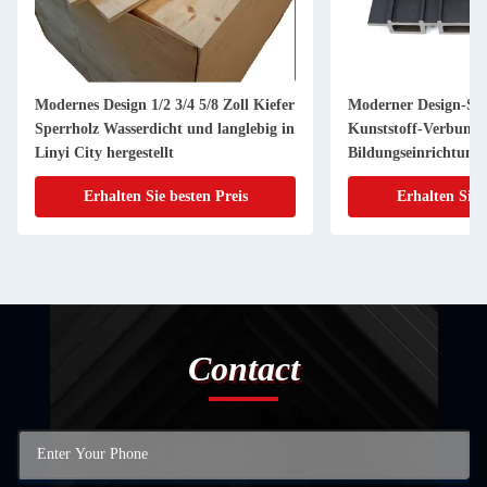
Modernes Design 1/2 3/4 5/8 Zoll Kiefer
Moderner Design-Sti
Sperrholz Wasserdicht und langlebig in
Kunststoff-Verbund
Linyi City hergestellt
Bildungseinrichtung
Erhalten Sie besten Preis
Erhalten Sie 
Contact