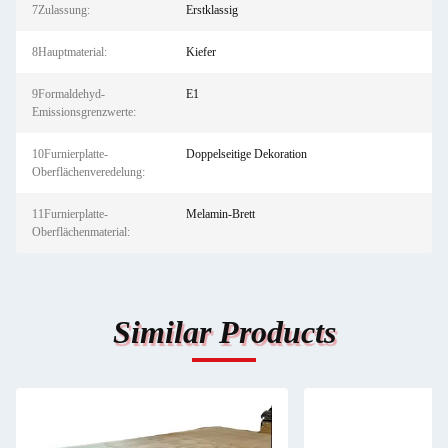
7Zulassung:
Erstklassig
8Hauptmaterial:
Kiefer
9Formaldehyd-
E1
Emissionsgrenzwerte:
10Furnierplatte-
Doppelseitige Dekoration
Oberflächenveredelung:
11Furnierplatte-
Melamin-Brett
Oberflächenmaterial:
Similar Products