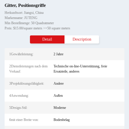
Gitter, Positionsgriffe
Herkunftsort: Jiangxi, China
Markenname: JUTENG
Min Bestellmenge: 50 Quadratmeter
Preis: $15.00/square meters >=50 square meters
Detail
Description
1Gewährleistung:
2 Jahre
2Dienstleistungen nach dem
Technische on-line-Unterstützung, freie
Verkauf:
Ersatzteile, anderes
3Projektlösungsfähigkeit:
Andere
4Anwendung:
Außen
5Design-Stil:
Moderne
6mit einer Breite von:
Bodenbelag