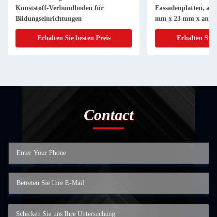
Kunststoff-Verbundboden für
Fassadenplatten, ang
Bildungseinrichtungen
mm x 23 mm x angep
Erhalten Sie besten Preis
Erhalten Sie 
Contact