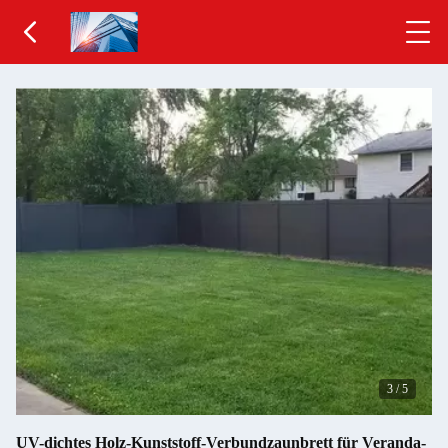
3
/
5
UV-dichtes Holz-Kunststoff-Verbundzaunbrett für Veranda-