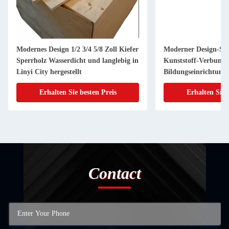
Modernes Design 1/2 3/4 5/8 Zoll Kiefer
Moderner Design-Sti
Sperrholz Wasserdicht und langlebig in
Kunststoff-Verbund
Linyi City hergestellt
Bildungseinrichtung
Erhalten Sie besten Preis
Erhalten Sie 
Contact