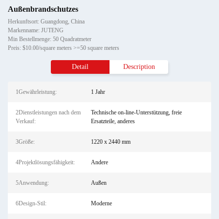
Außenbrandschutzes
Herkunftsort: Guangdong, China
Markenname: JUTENG
Min Bestellmenge: 50 Quadratmeter
Preis: $10.00/square meters >=50 square meters
Detail
Description
1Gewährleistung:
1 Jahr
2Dienstleistungen nach dem
Technische on-line-Unterstützung, freie
Verkauf:
Ersatzteile, anderes
3Größe:
1220 x 2440 mm
4Projektlösungsfähigkeit:
Andere
5Anwendung:
Außen
6Design-Stil:
Moderne