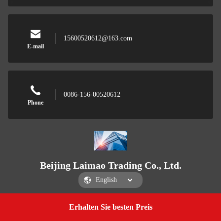
15600520612@163.com
E-mail
0086-156-00520612
Phone
Beijing Laimao Trading Co., Ltd.
Erhalten Sie besten Preis
Get a Quote
Beijing Laimao Trading Co., Ltd.