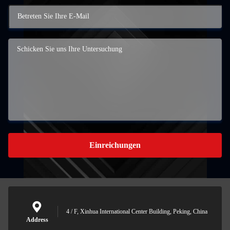
Einreichungen
4 / F, Xinhua International Center Building, Peking, China
Address