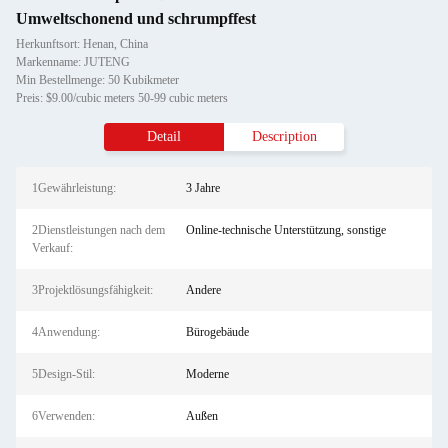
Umweltschonend und schrumpffest
Herkunftsort: Henan, China
Markenname: JUTENG
Min Bestellmenge: 50 Kubikmeter
Preis: $9.00/cubic meters 50-99 cubic meters
Detail
Description
1Gewährleistung:
3 Jahre
2Dienstleistungen nach dem
Online-technische Unterstützung, sonstige
Verkauf:
3Projektlösungsfähigkeit:
Andere
4Anwendung:
Bürogebäude
5Design-Stil:
Moderne
6Verwenden:
Außen