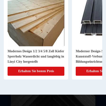
Modernes Design 1/2 3/4 5/8 Zoll Kiefer
Moderner Design-Sti
Sperrholz Wasserdicht und langlebig in
Kunststoff-Verbund
Linyi City hergestellt
Bildungseinrichtung
Erhalten Sie besten Preis
Erhalten Sie 