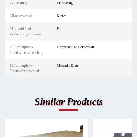
7Zulassung:
Erstklassig
8Hauptmaterial:
Kiefer
9Formaldehyd-
E1
Emissionsgrenzwerte:
10Furnierplatte-
Doppelseitige Dekoration
Oberflächenveredelung:
11Furnierplatte-
Melamin-Brett
Oberflächenmaterial:
Similar Products