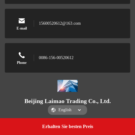
15600520612@163.com
E-mail
0086-156-00520612
Phone
Beijing Laimao Trading Co., Ltd.
Erhalten Sie besten Preis
Get a Quote
Beijing Laimao Trading Co., Ltd.