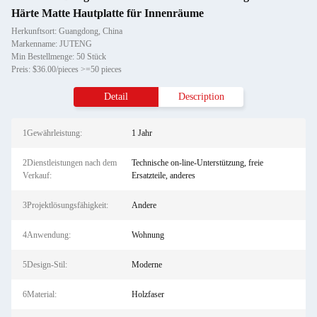
Härte Matte Hautplatte für Innenräume
Herkunftsort: Guangdong, China
Markenname: JUTENG
Min Bestellmenge: 50 Stück
Preis: $36.00/pieces >=50 pieces
Detail
Description
1Gewährleistung:
1 Jahr
2Dienstleistungen nach dem
Technische on-line-Unterstützung, freie
Verkauf:
Ersatzteile, anderes
3Projektlösungsfähigkeit:
Andere
4Anwendung:
Wohnung
5Design-Stil:
Moderne
6Material:
Holzfaser