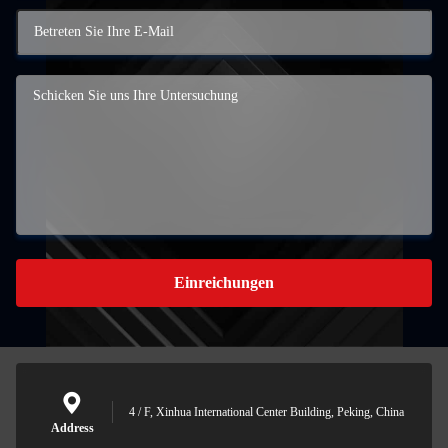
Einreichungen
4 / F, Xinhua International Center Building, Peking, China
Address