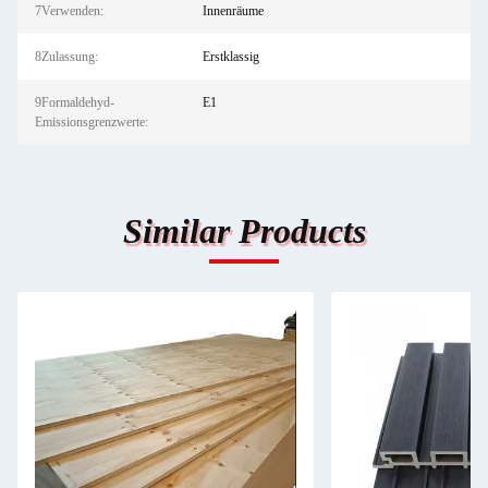
7Verwenden:
Innenräume
8Zulassung:
Erstklassig
9Formaldehyd-
E1
Emissionsgrenzwerte:
Similar Products