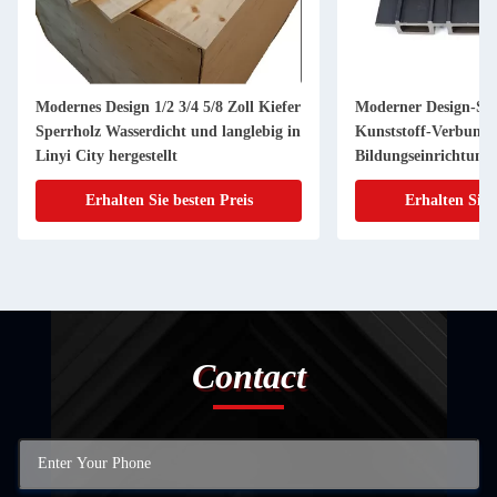
Modernes Design 1/2 3/4 5/8 Zoll Kiefer
Moderner Design-Sti
Sperrholz Wasserdicht und langlebig in
Kunststoff-Verbund
Linyi City hergestellt
Bildungseinrichtung
Erhalten Sie besten Preis
Erhalten Sie 
Contact