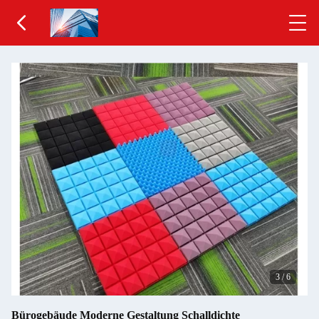
3
/
6
Bürogebäude Moderne Gestaltung Schalldichte