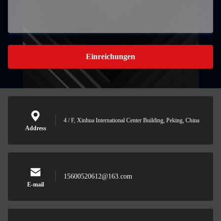
Einreichungen
4 / F, Xinhua International Center Building, Peking, China
Address
15600520612@163.com
E-mail